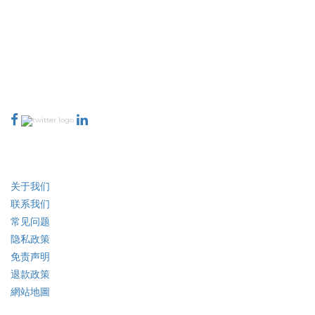
(Physical, Virtual, Hybrid), and Regional
Analysis, 2024-2031
Extrapolate 拥有遍布全球的顶级出版商网络，覆盖市场和微型市场，为决策
者提供强大力量。我们的出版商网络排名基于报告质量和客户反馈索引。
talk@extrapolate.com
888-328-2189
与我们联系
行业
快速链接
关于我们
联系我们
常见问题
隐私政策
免责声明
退款政策
網站地圖