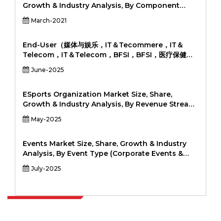
Dispensers, Sachets) By Distribution Channel
Growth & Industry Analysis, By Component
(Online, Offline (Retail, Professional Stores,
(Software, Services), By Device Type (PCs,
March-2021
Brand Outlets)), and Regional Analysis, 2024-
Laptops, Servers, Mobile Devices, Storage
2031
Drives), By Deployment Mode (On-Premise,
Cloud-Based), By End-Use Industry (IT &
End-User（媒体与娱乐，IT＆Tecommere，IT＆
Telecom, BFSI, Healthcare, Government,
Telecom，IT＆Telecom，BFSI，BFSI，医疗保健，
Education, Others), and Regional Analysis,
政府，教育，政府，20224-2031，由组件（解决方案，
June-2025
2024-2031
服务）（解决方案，服务）按类型（标准CDN，视频
CDN，PEER-PER-PEER CDN，透明CDN）进行类型
（标准CDN，视频CDN，透明CDN）按类型（标准
ESports Organization Market Size, Share,
CDN，PEER-PER-PER CDN，透明CDN）进行类型，
Growth & Industry Analysis, By Revenue Stream
内容交付网络（CDN）市场规模，份额，增长与行业分析
(Sponsorships, Media Rights, Merchandise,
May-2025
（CDN）市场规模，份额，增长和行业分析
Tournament Winnings, Content Creation) By
Game Genre (MOBA, FPS, Battle Royale, Sports
Simulation, Fighting, RTS) By Platform (PC,
Events Market Size, Share, Growth & Industry
Console, Mobile) By Organization Type
Analysis, By Event Type (Corporate Events &
(Independent Teams, Sports Franchise-Owned,
Seminars, Music Concerts, Sports Events,
July-2025
Entertainment Conglomerate-Owned) and
Exhibitions & Trade Shows, Festivals, Others) By
Regional Analysis, 2024-2031
Revenue Source (Ticket Sales, Sponsorship,
Advertising, Merchandise, Others) By Organizer
(Corporate, Government, Entertainment, Sports
Bodies, Independent Organizers) By Mode