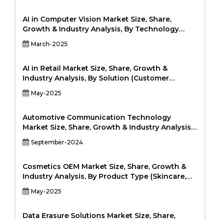
区域分析，2024-2031131-2031-2031131-2024-
20311
AI in Computer Vision Market Size, Share,
Growth & Industry Analysis, By Technology
(Machine Learning, Deep Learning,
March-2025
Convolutional Neural Networks (CNN),
Reinforcement Learning, Others), By
Application (Healthcare, Automotive, Security &
AI in Retail Market Size, Share, Growth &
Surveillance, Retail, Manufacturing, Aerospace
Industry Analysis, By Solution (Customer
& Defense, Others), By End-User (Industrial,
Relationship Management (CRM), Supply Chain
May-2025
Consumer Electronics, Healthcare, Automotive,
and Logistics, Inventory Management, Visual
Security, Others), and Regional Analysis, 2024-
Search, Chatbots, Price Optimization) By
2031
Technology (Machine Learning, Natural
Automotive Communication Technology
Language Processing (NLP), Computer Vision,
Market Size, Share, Growth & Industry Analysis,
Context-Aware Computing) By Deployment
By Bus Module (Local Interconnect Network
September-2024
(Cloud, On-premise) By Application (Predictive
(LIN), Controller Area Network (CAN), FlexRay,
Analytics, In-Store Experience, Customer
Media-oriented Systems Transport (MOST),
Behavior Tracking, Marketing, Virtual
Ethernet), By Vehicle Class (Economy, Mid-
Cosmetics OEM Market Size, Share, Growth &
Assistants), and Regional Analysis, 2024-2031
Sized, Luxury), By Application (Powertrain, Body
Industry Analysis, By Product Type (Skincare,
and Comfort Electronics, Infotainment and
Haircare, Makeup, Fragrance, Personal Hygiene)
May-2025
Communication, Safety & ADAS, Others), and
By Service Type (OEM, ODM (Original Design
Regional Analysis, 2024-2031
Manufacturing), Custom Formulation) By
Packaging (Bottles, Tubes, Jars, Pumps &
Data Erasure Solutions Market Size, Share,