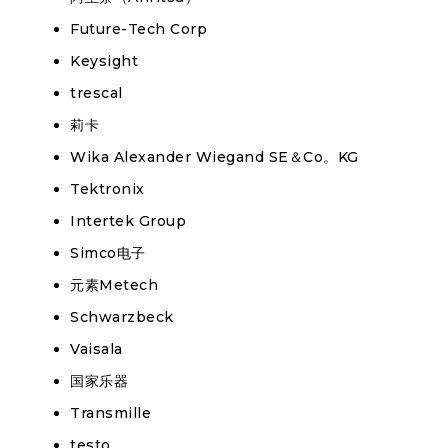
Future-Tech Corp
Keysight
trescal
莉卡
Wika Alexander Wiegand SE＆Co。KG
Tektronix
Intertek Group
Simco电子
元素Metech
Schwarzbeck
Vaisala
国家乐器
Transmille
testo