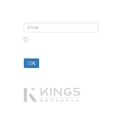
注册接收新闻简报和更新
选中此框，即表示您同意接收新闻简报和
通讯。
订阅
技术支持