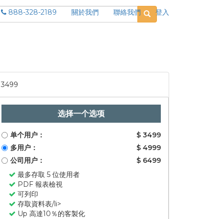
888-328-2189
關於我們
聯絡我們
登入
3499
选择一个选项
单个用户：
$ 3499
多用户：
$ 4999
公司用户：
$ 6499
最多存取 5 位使用者
PDF 報表檢視
可列印
存取資料表/li>
Up 高達10％的客製化