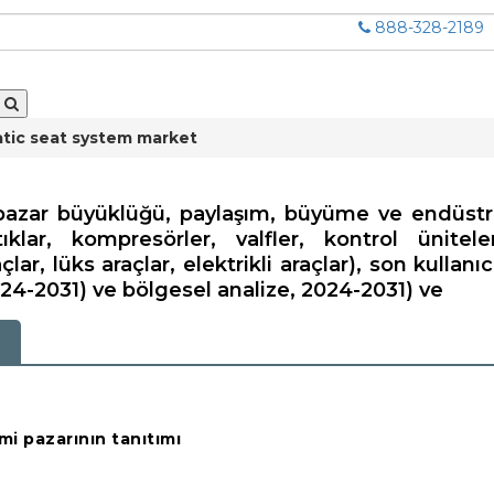
888-328-2189
ic seat system market
azar büyüklüğü, paylaşım, büyüme ve endüstri 
lar, kompresörler, valfler, kontrol ünitele
çlar, lüks araçlar, elektrikli araçlar), son kullanı
024-2031) ve bölgesel analize, 2024-2031) ve
i
i pazarının tanıtımı