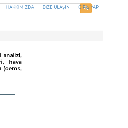
HAKKIMIZDA
BİZE ULAŞIN
GİRİŞ YAP
analizi,
ri, hava
cı (oems,