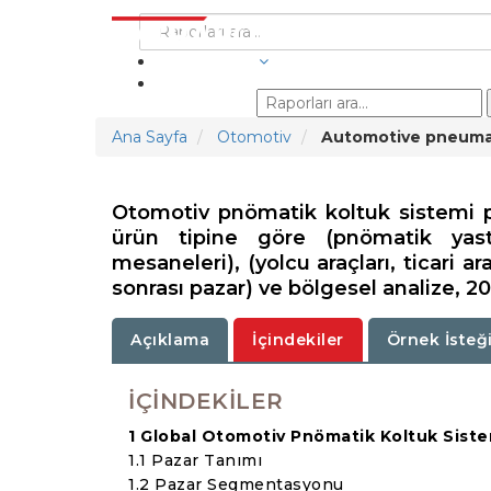
SEKTÖRLER
Ana Sayfa
Otomotiv
Automotive pneumat
Otomotiv pnömatik koltuk sistemi p
ürün tipine göre (pnömatik yastık
mesaneleri), (yolcu araçları, ticari ara
sonrası pazar) ve bölgesel analize, 2
Açıklama
İçindekiler
Örnek İsteğ
İÇINDEKILER
1 Global Otomotiv Pnömatik Koltuk Sistem
1.1 Pazar Tanımı
1.2 Pazar Segmentasyonu