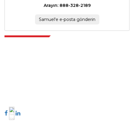
Arayın: 888-328-2189
Samuel'e e-posta gönderin
Extrapolate, karar alma gücünü getiren pazarları ve mikro pazarları
kapsayan dünya çapındaki en iyi yayıncılardan oluşan rafine bir ağa
sahiptir. Yayıncı ağımız, üretilen raporların kalitesine ve müşteri geri
bildirimlerine göre sıralanır. Dizinleme.
talk@extrapolate.com
888-328-2189
Bizimle İletişime Geçin
Sektör