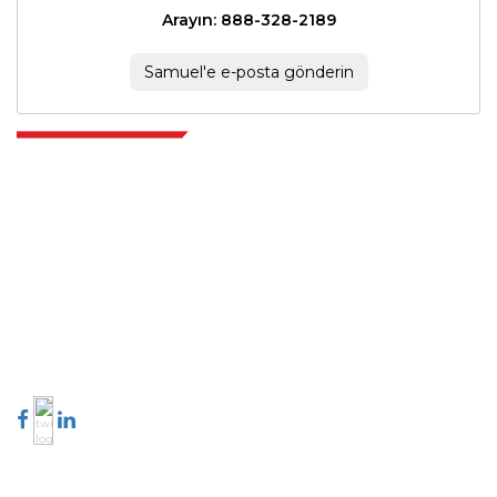
Arayın: 888-328-2189
Samuel'e e-posta gönderin
Extrapolate, karar alma gücünü getiren pazarları ve mikro pazarları
kapsayan dünya çapındaki en iyi yayıncılardan oluşan rafine bir ağa
sahiptir. Yayıncı ağımız, üretilen raporların kalitesine ve müşteri geri
bildirimlerine göre sıralanır. Dizinleme.
talk@extrapolate.com
888-328-2189
Bizimle İletişime Geçin
Sektör