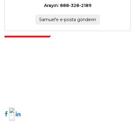
Arayın: 888-328-2189
Samuel'e e-posta gönderin
Extrapolate, karar alma gücünü getiren pazarları ve mikro pazarları
kapsayan dünya çapındaki en iyi yayıncılardan oluşan rafine bir ağa
sahiptir. Yayıncı ağımız, üretilen raporların kalitesine ve müşteri geri
bildirimlerine göre sıralanır. Dizinleme.
talk@extrapolate.com
888-328-2189
Bizimle İletişime Geçin
Sektör