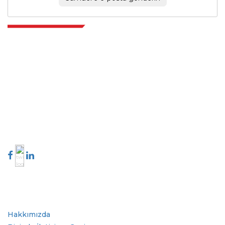
Extrapolate, karar alma gücünü getiren pazarları ve mikro pazarları
kapsayan dünya çapındaki en iyi yayıncılardan oluşan rafine bir ağa
sahiptir. Yayıncı ağımız, üretilen raporların kalitesine ve müşteri geri
bildirimlerine göre sıralanır. Dizinleme.
talk@extrapolate.com
888-328-2189
Bizimle İletişime Geçin
Sektör
Hızlı Bağlantılar
Hakkımızda