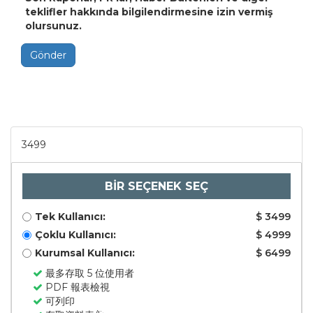
teklifler hakkında bilgilendirmesine izin vermiş
olursunuz.
Gönder
3499
BİR SEÇENEK SEÇ
Tek Kullanıcı:
$ 3499
Çoklu Kullanıcı:
$ 4999
Kurumsal Kullanıcı:
$ 6499
最多存取 5 位使用者
PDF 報表檢視
可列印