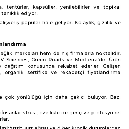
a, tentürler, kapsüller, yenilebilirler ve topikal
 tanıklık ediyor.
alışveriş popüler hale geliyor. Kolaylık, gizlilik ve
mlandırma
ğlık markaları hem de niş firmalarla noktalıdır.
V Sciences, Green Roads ve Medterra'dır. Ürün
 ve dağıtım konusunda rekabet ederler. Gelişen
r, organik sertifika ve rekabetçi fiyatlandırma
e çok yönlülüğü için daha çekici buluyor. Bazı
:
İnsanlar stresi, özellikle de genç ve profesyonel
rlar.
imi:
Artrit, sırt ağrısı ve diğer kronik durumlardan