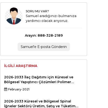
SORU MU VAR?
Samuel aradığınızı bulmanıza
yardımcı olacak arıyoruz.
Arayın: 888-328-2189
Samuel'e E-posta Gönderin
İLGILI ARAŞTIRMA
2026-2033 İlaç Dağıtımı için Küresel ve
Bölgesel Yapıştırıcı Çözümleri Polimer
Endüstrisi Üretim, Satış ve Tüketim Durumu
February-2021
ve Beklentiler Profesyonel Pazar Araştırması
Raporu Standart Versiyon
2026-2033 Küresel ve Bölgesel Spinal
İğneler Sektörü Üretim, Satış ve Tüketim