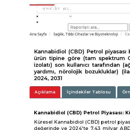
SEKTÖRLER
Ana Sayfa
Sağlık, Tıbbi Cihazlar ve Biyoteknoloji
Ca
Kannabidiol (CBD) Petrol piyasası 
ürün tipine göre (tam spektrum 
izolatı) son kullanıcı tarafından (
yardımı, nörolojik bozukluklar) (il
2024, 2031
Açıklama
İçindekiler Tablosu
Örn
Kannabidiol (CBD) Petrol Piyasası:
Küresel Kannabidiol (CBD) petrol piya
değerinde ve 2024'te 7.43 milyar ABD