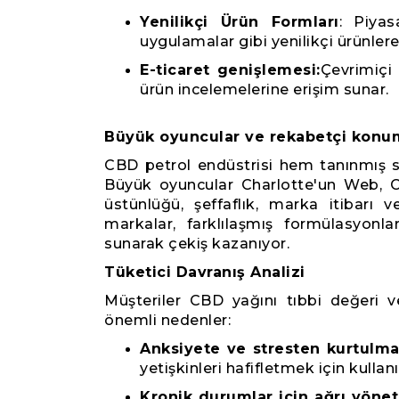
Yenilikçi Ürün Formları
: Piyas
uygulamalar gibi yenilikçi ürünlere
E-ticaret genişlemesi:
Çevrimiçi 
ürün incelemelerine erişim sunar.
Büyük oyuncular ve rekabetçi konu
CBD petrol endüstrisi hem tanınmış sa
Büyük oyuncular Charlotte'un Web, C
üstünlüğü, şeffaflık, marka itibarı
markalar, farklılaşmış formülasyonla
sunarak çekiş kazanıyor.
Tüketici Davranış Analizi
Müşteriler CBD yağını tıbbi değeri v
önemli nedenler:
Anksiyete ve stresten kurtulma
yetişkinleri hafifletmek için kullanı
Kronik durumlar için ağrı yönet