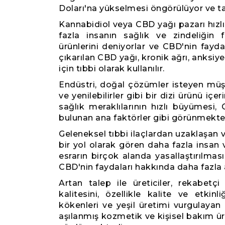
Doları'na yükselmesi öngörülüyor ve t
Kannabidiol veya CBD yağı pazarı hızl
fazla insanın sağlık ve zindeliğin
ürünlerini deniyorlar ve CBD'nin faydal
çıkarılan CBD yağı, kronik ağrı, anksiy
için tıbbi olarak kullanılır.
Endüstri, doğal çözümler isteyen müşte
ve yenilebilirler gibi bir dizi ürünü içe
sağlık meraklılarının hızlı büyümesi,
bulunan ana faktörler gibi görünmekte
Geleneksel tıbbi ilaçlardan uzaklaşan 
bir yol olarak gören daha fazla insan v
esrarın birçok alanda yasallaştırılmas
CBD'nin faydaları hakkında daha fazla 
Artan talep ile üreticiler, rekabetç
kalitesini, özellikle kalite ve etki
kökenleri ve yeşil üretimi vurgulayan
aşılanmış kozmetik ve kişisel bakım ür