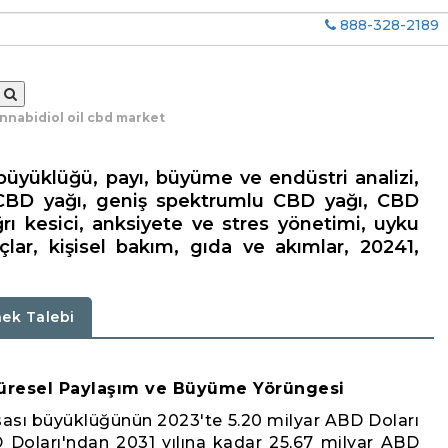
888-328-2189
nnabidiol oil cbd market
büyüklüğü, payı, büyüme ve endüstri analizi,
CBD yağı, geniş spektrumlu CBD yağı, CBD
ağrı kesici, anksiyete ve stres yönetimi, uyku
açlar, kişisel bakım, gıda ve akımlar, 20241,
ek Talebi
 Küresel Paylaşım ve Büyüme Yörüngesi
sası büyüklüğünün 2023'te 5.20 milyar ABD Doları
 Doları'ndan 2031 yılına kadar 25,67 milyar ABD