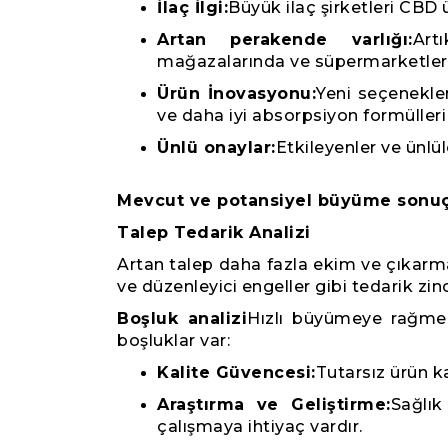
İlaç İlgi:
Büyük ilaç şirketleri CBD üre
Artan perakende varlığı:
Art
mağazalarında ve süpermarketlerde
Ürün İnovasyonu:
Yeni seçenekle
ve daha iyi absorpsiyon formüller
Ünlü onaylar:
Etkileyenler ve ünlül
Mevcut ve potansiyel büyüme sonuç
Talep Tedarik Analizi
Artan talep daha fazla ekim ve çıkarma 
ve düzenleyici engeller gibi tedarik zincir
Boşluk analizi
Hızlı büyümeye rağmen
boşluklar var:
Kalite Güvencesi:
Tutarsız ürün ka
Araştırma ve Geliştirme:
Sağlık
çalışmaya ihtiyaç vardır.