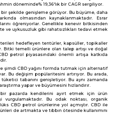
ahmin döneminde% 19,36'lık bir CAGR sergiliyor.
ı bir şekilde genişleme görüyor. Bu büyüme, daha
 farkında olmasından kaynaklanmaktadır. Esrar
arını öğreniyorlar. Genellikle kenevir bitkisinden
ete ve uykusuzluk gibi rahatsızlıkları tedavi etmek
rileri hedefleyen tentürler, kapsüller, topikaller
rir. Bitki temelli ürünlere olan talep artışı ve doğal
 CBD petrol piyasasındaki önemli artışa katkıda
dir.
ve şimdi CBD yağını formda tutmak için alternatif
ar. Bu değişim popülaritesini artırıyor. Bu arada,
ı tüketici tabanını genişletiyor. Bu aynı zamanda
araştırma yapar ve büyümesini hızlandırır.
i bir pazarda kendilerini ayırt etmek için ürün
nliği vurgulamaktadır. Bu odak noktası, organik
 lüks CBD petrol ürünlerine yol açmıştır. CBD ile
ünleri de artmakta ve tıbbın ötesinde kullanımını