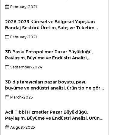
Durumu ve Beklentiler Profesyonel Pazar
February-2021
Araştırması Raporu Standart Versiyon
2026-2033 Küresel ve Bölgesel Yapışkan
Bandaj Sektörü Üretim, Satış ve Tüketim
Durumu ve Beklentiler Profesyonel Pazar
February-2021
Araştırması Raporu Standart Versiyon
3D Baskı Fotopolimer Pazar Büyüklüğü,
Paylaşım, Büyüme ve Endüstri Analizi,
Teknolojiye Göre (Dijital Işık İşleme, Polyjet,
September-2024
Stereolitografi, Üretan Dökümü), Işık
Spektrumu (Ultraviyole, Görünür, Kızılötesi),
Dikey (Havacılık ve Diğerleri), Tüketici
3D diş tarayıcıları pazar boyutu, payı,
Malları, Elektronik ve ve Bölge, Üretim,
büyüme ve endüstri analizi, ürün tipine göre
Üretim, Üretim, Üretim, Üretim, Üretim, 202
(intraoral tarayıcılar, ekstraoral tarayıcılar,
March-2025
hibrit tarayıcılar), (teşhis görüntüleme,
tedavi planlaması, ortodonti, implantoloji,
kozmetik diş hekimliği), son kullanıcı
Acil Tıbbi Hizmetler Pazar Büyüklüğü,
tarafından (diş klinikleri, hastaneler,
Paylaşım, Büyüme ve Endüstri Analizi, Ürün
araştırma ve akademik analizi) tarafından
Türüne Göre (Yaşam Desteği ve Acil
August-2025
Resüsitasyon Ekipmanları, Hasta İzleme