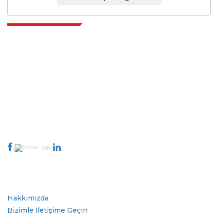
Extrapolate, karar alma gücünü getiren pazarları ve mikro pazarları
kapsayan dünya çapındaki en iyi yayıncılardan oluşan rafine bir ağa
sahiptir. Yayıncı ağımız, üretilen raporların kalitesine ve müşteri geri
bildirimlerine göre sıralanır. Dizinleme.
talk@extrapolate.com
888-328-2189
Bizimle İletişime Geçin
Sektör
Hızlı Bağlantılar
Hakkımızda
Bizimle İletişime Geçin