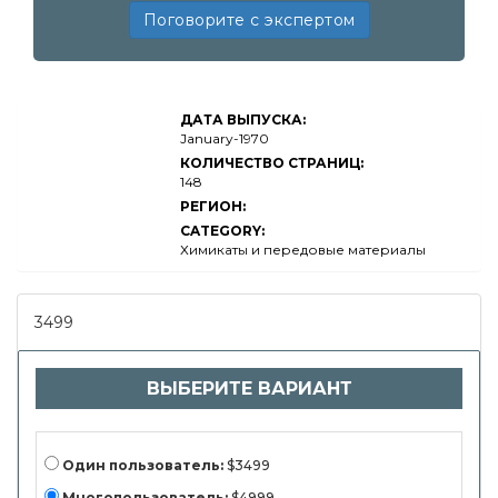
Поговорите с экспертом
Размер рынка
ДАТА ВЫПУСКА:
поликарбоната,
доля, анализ
January-1970
роста и
КОЛИЧЕСТВО СТРАНИЦ:
промышленности,
148
тип продукта
(листы, фильмы,
РЕГИОН:
волокна,
CATEGORY:
соединения,
смеси) по
Химикаты и передовые материалы
применению
(автомобильная,
электроника,
строительство,
3499
оптические
медиа,
медицинские
приборы,
ВЫБЕРИТЕ ВАРИАНТ
упаковка) по
конечным
пользователям
(OEMS,
промышленные
производители,
Один пользователь:
$3499
строительные
фирмы,
Многопользователь:
$4999