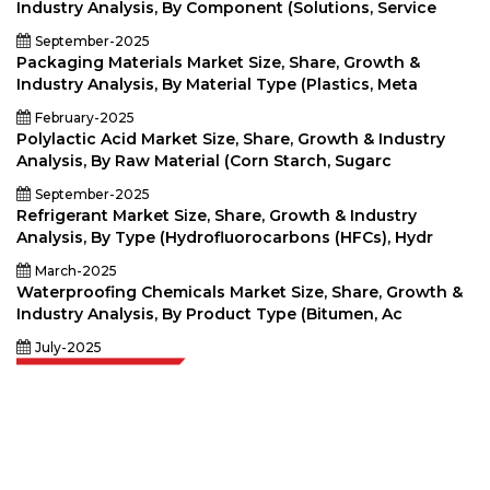
Industry Analysis, By Component (Solutions, Service
September-2025
Packaging Materials Market Size, Share, Growth &
Industry Analysis, By Material Type (Plastics, Meta
February-2025
Polylactic Acid Market Size, Share, Growth & Industry
Analysis, By Raw Material (Corn Starch, Sugarc
September-2025
Refrigerant Market Size, Share, Growth & Industry
Analysis, By Type (Hydrofluorocarbons (HFCs), Hydr
March-2025
Waterproofing Chemicals Market Size, Share, Growth &
Industry Analysis, By Product Type (Bitumen, Ac
July-2025
Extrapolate имеет отлаженную сеть ведущих издателей по всему
миру, охватывающую рынки и микрорынки, которые привносят
силу принятия решений. Наша сеть издателей ранжируется на