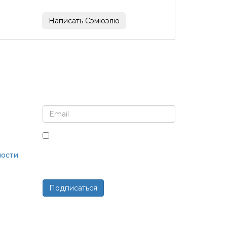
Написать Сэмюэлю
Подпишитесь на рассылку и обновления
Установив этот флажок, вы
соглашаетесь получать рассылки
ости
и сообщения.
в
Подписаться