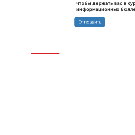
чтобы держать вас в ку
информационных бюлле
Отправить
Отра
Extrapolate имеет отлаженную сеть
ведущих издателей по всему миру,
охватывающую рынки и микрорынки,
которые привносят силу принятия
решений. Наша сеть издателей
ранжируется на основе качества
отчетов, подготовленных вместе с
индексацией отзывов клиентов.
talk@extrapolate.com
888-328-2189
Свяжитесь с нами