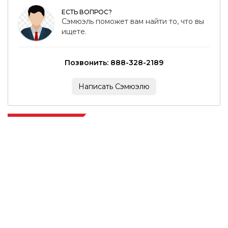
ЕСТЬ ВОПРОС?
Сэмюэль поможет вам найти то, что вы
ищете.
Позвонить: 888-328-2189
Написать Сэмюэлю
Extrapolate имеет отлаженную сеть ведущих издателей по всему
миру, охватывающую рынки и микрорынки, которые привносят
силу принятия решений. Наша сеть издателей ранжируется на
основе качества отчетов, подготовленных вместе с индексацией
отзывов клиентов.
talk@extrapolate.com
888-328-2189