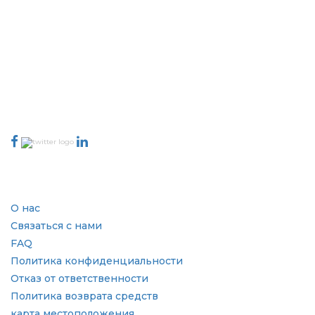
Extrapolate имеет отлаженную сеть ведущих издателей по всему
миру, охватывающую рынки и микрорынки, которые привносят
силу принятия решений. Наша сеть издателей ранжируется на
основе качества отчетов, подготовленных вместе с индексацией
отзывов клиентов.
talk@extrapolate.com
888-328-2189
Свяжитесь с нами
Отрасль
Быстрые ссылки
О нас
Связаться с нами
FAQ
Политика конфиденциальности
Отказ от ответственности
Политика возврата средств
карта местоположения