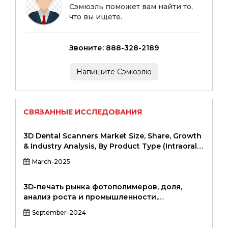
Сэмюэль поможет вам найти то,
что вы ищете.
Звоните: 888-328-2189
Напишите Сэмюэлю
СВЯЗАННЫЕ ИССЛЕДОВАНИЯ
3D Dental Scanners Market Size, Share, Growth
& Industry Analysis, By Product Type (Intraoral
Scanners, Extraoral Scanners, Hybrid Scanners),
March-2025
By Application (Diagnostic Imaging, Treatment
Planning, Orthodontics, Implantology,
Cosmetic Dentistry), By End User (Dental
3D-печать рынка фотополимеров, доля,
Clinics, Hospitals, Research & Academic
анализ роста и промышленности,
Institutions), and Regional Analysis, 2024-2031
технология (цифровая обработка света,
September-2024
полихет, стереолитография, уретановое
литье), с помощью светового спектра