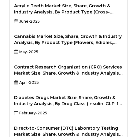
(ультрафиолетовый, видимый,
Acrylic Teeth Market Size, Share, Growth &
инфракрасный), вертикальный
Industry Analysis, By Product Type (Cross-
(здравоохранение, аэрокосмическая и
Linked Acrylic Teeth, Non-Cross-Linked Acrylic
June-2025
оборона, автомобильная, тяжелая
Teeth), By Application (Complete Dentures,
промышленность, производство, товары для
Partial Dentures, Overdentures, Implant-
потребителей, электронные и
Supported Dentures), By End-User (Dental
Cannabis Market Size, Share, Growth & Industry
электрические и другие.
Clinics, Hospitals, Dental Laboratories,
Analysis, By Product Type (Flowers, Edibles,
Academic Institutes), and Regional Analysis,
Oils, Tinctures, Topical, Capsules, Beverages), By
May-2025
2024-2031
Application (Medical Use, Recreational Use,
Industrial Hemp, Personal Care, Nutraceuticals),
By End User (Pharmaceuticals, Food &
Contract Research Organization (CRO) Services
Beverage, Cosmetics, Healthcare, Retail
Market Size, Share, Growth & Industry Analysis,
Consumers), and Regional Analysis, 2024-2031
By Service Type (Clinical Trial Services,
April-2025
Laboratory Services, Regulatory Affairs, Data
Analytics, Patient Recruitment, Medical Writing)
By Application (Drug Development, Medical
Diabetes Drugs Market Size, Share, Growth &
Devices, Diagnostics, Consumer Health, Others)
Industry Analysis, By Drug Class (Insulin, GLP-1
By End User (Pharmaceutical, Biotechnology,
Receptor Agonists, SGLT2 Inhibitors, DPP-4
February-2025
Medical Device Companies, Others) and
Inhibitors, Sulfonylureas, Others), By Drug Type
Regional Analysis, 2024-2031
(Oral Drugs, Injectable Drugs), By End-User
(Hospitals, Homecare, Clinics, Others), and
Direct-to-Consumer (DTC) Laboratory Testing
Regional Analysis, 2024-2031
Market Size, Share, Growth & Industry Analysis,