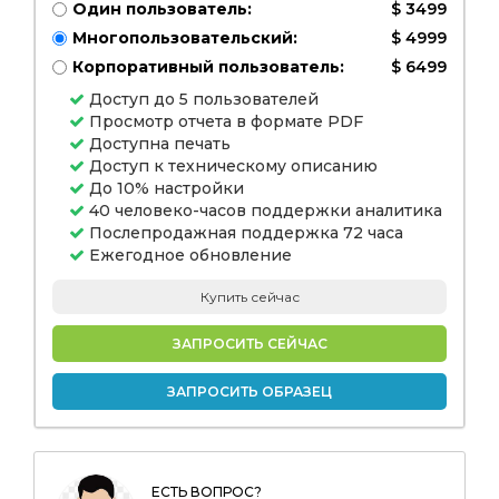
Один пользователь:
$ 3499
20311111,
поставщики
Многопользовательский:
$ 4999
телемедицины) и
региональный
Корпоративный пользователь:
$ 6499
анализ, 2024-
2031111, 2024-
Доступ до 5 пользователей
2031111 гг.
Просмотр отчета в формате PDF
Доступна печать
Доступ к техническому описанию
До 10% настройки
40 человеко-часов поддержки аналитика
Послепродажная поддержка 72 часа
Ежегодное обновление
Купить сейчас
ЗАПРОСИТЬ СЕЙЧАС
ЗАПРОСИТЬ ОБРАЗЕЦ
ЕСТЬ ВОПРОС?