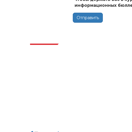
информационных бюлле
Отправить
Отра
Extrapolate имеет отлаженную сеть
ведущих издателей по всему миру,
охватывающую рынки и микрорынки,
которые привносят силу принятия
решений. Наша сеть издателей
ранжируется на основе качества
отчетов, подготовленных вместе с
индексацией отзывов клиентов.
talk@extrapolate.com
888-328-2189
Свяжитесь с нами