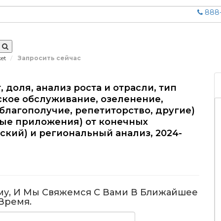
888-
ket
Запросить сейчас
 доля, анализ роста и отрасли, тип
еское обслуживание, озеленение,
 благополучие, репетиторство, другие)
ные приложения) от конечных
ский) и региональный анализ, 2024-
8
му, И Мы Свяжемся С Вами В Ближайшее
Время.