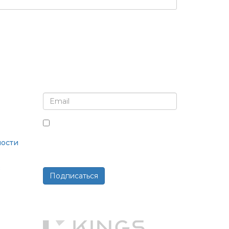
Подпишитесь на рассылку и обновления
Установив этот флажок, вы
соглашаетесь получать рассылки
ости
и сообщения.
в
Подписаться
Работает на