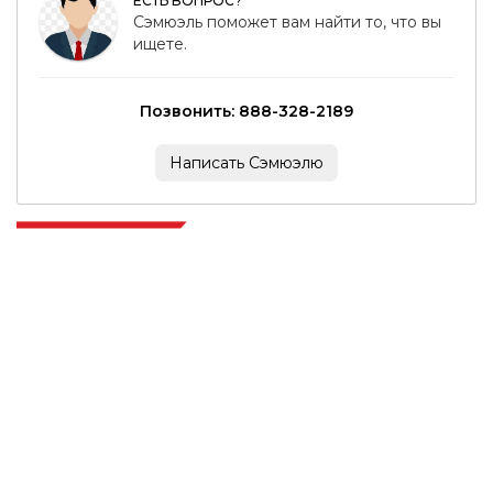
ЕСТЬ ВОПРОС?
Сэмюэль поможет вам найти то, что вы
ищете.
Позвонить: 888-328-2189
Написать Сэмюэлю
Extrapolate имеет отлаженную сеть ведущих издателей по всему
миру, охватывающую рынки и микрорынки, которые привносят
силу принятия решений. Наша сеть издателей ранжируется на
основе качества отчетов, подготовленных вместе с индексацией
отзывов клиентов.
talk@extrapolate.com
888-328-2189
Свяжитесь с нами