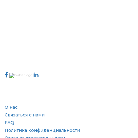
Extrapolate имеет отлаженную сеть ведущих издателей по всему
миру, охватывающую рынки и микрорынки, которые привносят
силу принятия решений. Наша сеть издателей ранжируется на
основе качества отчетов, подготовленных вместе с индексацией
отзывов клиентов.
talk@extrapolate.com
888-328-2189
Свяжитесь с нами
Отрасль
Быстрые ссылки
О нас
Связаться с нами
FAQ
Политика конфиденциальности