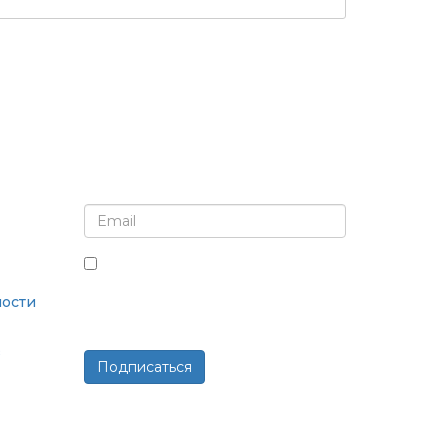
Подпишитесь на рассылку и обновления
Установив этот флажок, вы
соглашаетесь получать рассылки
ости
и сообщения.
в
Подписаться
Работает на