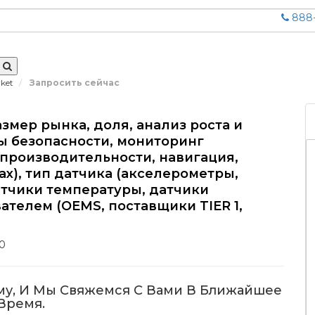
888-
rket
Запросить сейчас
мер рынка, доля, анализ роста и
ы безопасности, мониторинг
производительности, навигация,
х), тип датчика (акселерометры,
атчики температуры, датчики
телем (OEMS, поставщики TIER 1,
40
му, И Мы Свяжемся С Вами В Ближайшее
Время.