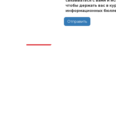
связываться с вами и и
чтобы держать вас в ку
информационных бюлле
Отправить
Отра
Extrapolate имеет отлаженную сеть
ведущих издателей по всему миру,
охватывающую рынки и микрорынки,
которые привносят силу принятия
решений. Наша сеть издателей
ранжируется на основе качества
отчетов, подготовленных вместе с
индексацией отзывов клиентов.
talk@extrapolate.com
888-328-2189
Свяжитесь с нами