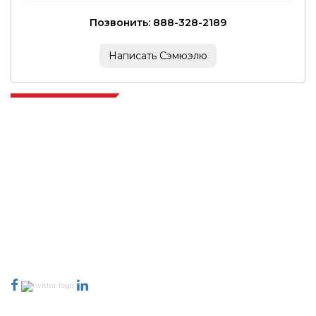
Позвонить: 888-328-2189
Написать Сэмюэлю
Extrapolate имеет отлаженную сеть ведущих издателей по всему
миру, охватывающую рынки и микрорынки, которые привносят
силу принятия решений. Наша сеть издателей ранжируется на
основе качества отчетов, подготовленных вместе с индексацией
отзывов клиентов.
talk@extrapolate.com
888-328-2189
Свяжитесь с нами
Отрасль