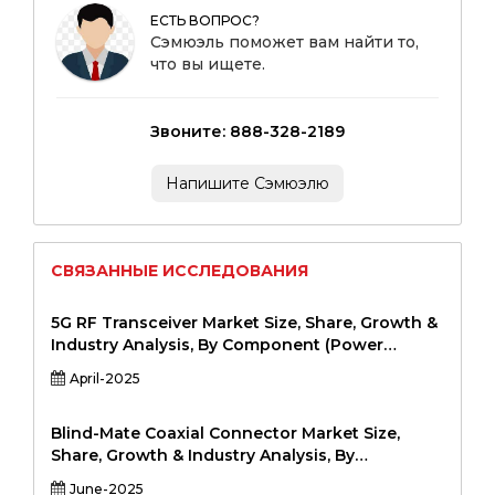
ЕСТЬ ВОПРОС?
Сэмюэль поможет вам найти то,
что вы ищете.
Звоните: 888-328-2189
Напишите Сэмюэлю
СВЯЗАННЫЕ ИССЛЕДОВАНИЯ
5G RF Transceiver Market Size, Share, Growth &
Industry Analysis, By Component (Power
Amplifiers, Low Noise Amplifiers, Mixers,
April-2025
Oscillators, Antennas), By Frequency Band
(Sub-6 GHz, mmWave), By Application (Telecom
Infrastructure, Consumer Electronics, Industrial
Blind-Mate Coaxial Connector Market Size,
IoT, Automotive, Healthcare), and Regional
Share, Growth & Industry Analysis, By
Analysis, 2024-2031
Connector Type (SMPM, SMP, Mini-SMP, BMA,
June-2025