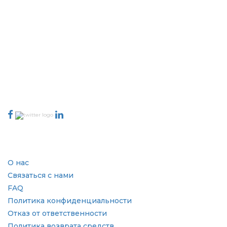
Extrapolate имеет отлаженную сеть ведущих издателей по всему
миру, охватывающую рынки и микрорынки, которые привносят
силу принятия решений. Наша сеть издателей ранжируется на
основе качества отчетов, подготовленных вместе с индексацией
отзывов клиентов.
talk@extrapolate.com
888-328-2189
Свяжитесь с нами
Отрасль
Быстрые ссылки
О нас
Связаться с нами
FAQ
Политика конфиденциальности
Отказ от ответственности
Политика возврата средств