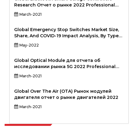
Research Отчет о рынке 2022 Professional
Edition
March-2021
Global Emergency Stop Switches Market Size,
Share, And COVID-19 Impact Analysis, By Type
(Null Line & Live Line, Single Live Line, And
May-2022
Others), By Application (Machinery &
Equipment, Elevators, Conveyor Belts, And
Others), By Industry (Metalworking, Wood
Global Optical Module для отчета об
Production, Textile Production, Printing,
исследовании рынка 5G 2022 Professional
Packaging, Transportation, Construction, And
Edition
March-2021
Others), And By Region (North America, Europe,
Asia-Pacific, Latin America, Middle East And
Africa), Analysis And Прогноз 2022-2028
Global Over The Air (OTA) Рынок модулей
двигателя отчет о рынке двигателей 2022
March-2021