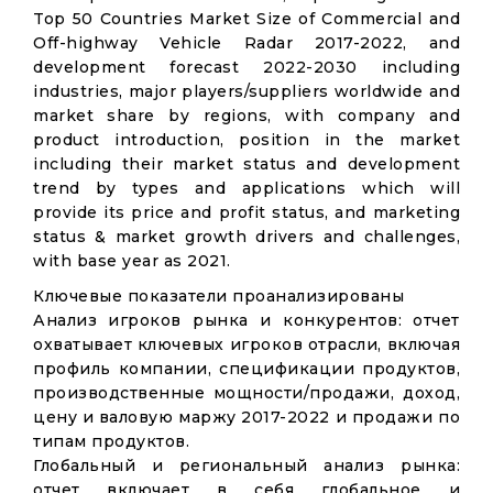
Top 50 Countries Market Size of Commercial and
Off-highway Vehicle Radar 2017-2022, and
development forecast 2022-2030 including
industries, major players/suppliers worldwide and
market share by regions, with company and
product introduction, position in the market
including their market status and development
trend by types and applications which will
provide its price and profit status, and marketing
status & market growth drivers and challenges,
with base year as 2021.
Ключевые показатели проанализированы
Анализ игроков рынка и конкурентов: отчет
охватывает ключевых игроков отрасли, включая
профиль компании, спецификации продуктов,
производственные мощности/продажи, доход,
цену и валовую маржу 2017-2022 и продажи по
типам продуктов.
Глобальный и региональный анализ рынка:
отчет включает в себя глобальное и