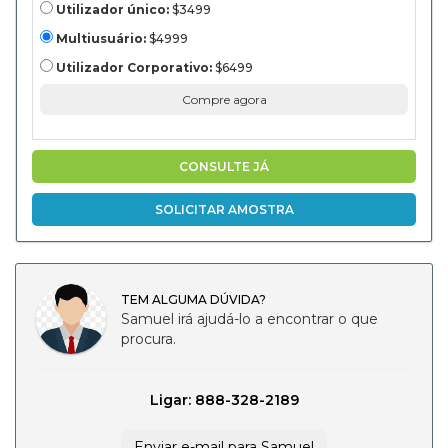
Broadcasting,
Utilizador único:
$3499
Corporate
Video,
Multiusuário:
$4999
Educational
Content, Live
Utilizador Corporativo:
$6499
Events, Online
Streaming),
Compre agora
By End-User
(Professional
Studios,
Freelancers &
Content
CONSULTE JÁ
Creators,
Educational
Institutions,
SOLICITAR AMOSTRA
Broadcasting
Networks,
Corporate
Enterprises),
and Regional
Análise, 2024-
TEM ALGUMA DÚVIDA?
2031
Samuel irá ajudá-lo a encontrar o que
procura.
Ligar: 888-328-2189
Enviar e-mail para Samuel