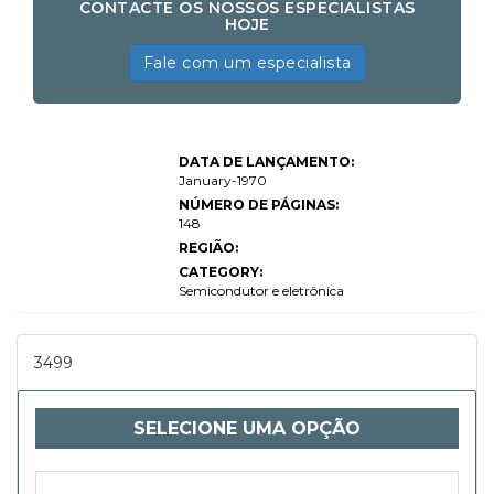
CONTACTE OS NOSSOS ESPECIALISTAS
HOJE
Fale com um especialista
Capture and
DATA DE LANÇAMENTO:
Production
Equipment
January-1970
Market Size,
NÚMERO DE PÁGINAS:
Share, Growth
148
& Industry
Analysis, By
REGIÃO:
Product Type
CATEGORY:
(Cameras,
Camcorders,
Semicondutor e eletrônica
Audio
Equipment,
Video
Switchers,
3499
Lighting
Systems,
Monitors,
Storage
SELECIONE UMA OPÇÃO
Devices), By
Application
(Film &
Cinema
Production,