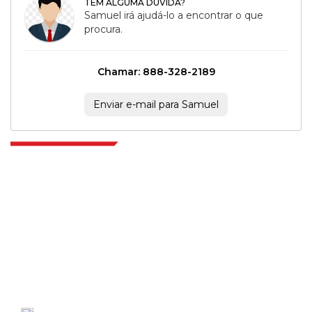
TEM ALGUMA DÚVIDA?
Samuel irá ajudá-lo a encontrar o que
procura.
Chamar: 888-328-2189
Enviar e-mail para Samuel
Extrapolate, karar alma gücünü getiren pazarları ve mikro pazarları
kapsayan dünya çapındaki en iyi yayıncılardan oluşan rafine bir ağa
sahiptir. Yayıncı ağımız, üretilen raporların kalitesine ve müşteri geri
bildirimlerine göre sıralanır. Dizinleme.
talk@extrapolate.com
888-328-2189
Bizimle İletişime Geçin