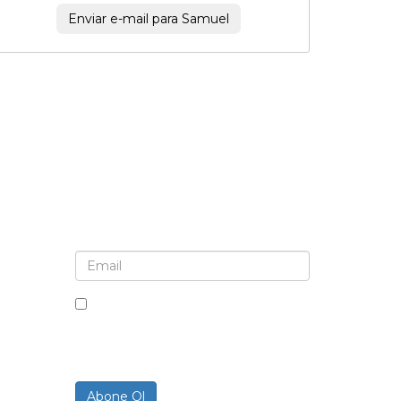
Enviar e-mail para Samuel
Bülten ve güncellemeler için kaydolun
Bu kutuyu işaretleyerek, bültenler
ve iletişimler almayı kabul
ediyorsunuz.
Abone Ol