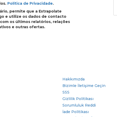
dos.
Política de Privacidade
.
rio, permite que a Extrapolate
o e utilize os dados de contacto
com os últimos relatórios, relações
ativos e outras ofertas.
r
Hızlı Bağlantılar
Hakkımızda
Bizimle İletişime Geçin
SSS
Gizlilik Politikası
Sorumluluk Reddi
İade Politikası