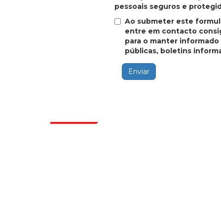
pessoais seguros e protegi
Ao submeter este formulá
entre em contacto consig
para o manter informado 
públicas, boletins inform
Enviar
Sektö
Extrapolate, karar alma gücünü getiren
pazarları ve mikro pazarları kapsayan dünya
çapındaki en iyi yayıncılardan oluşan rafine
bir ağa sahiptir. Yayıncı ağımız, üretilen
raporların kalitesine ve müşteri geri
bildirimlerine göre sıralanır. Dizinleme.
talk@extrapolate.com
888-328-2189