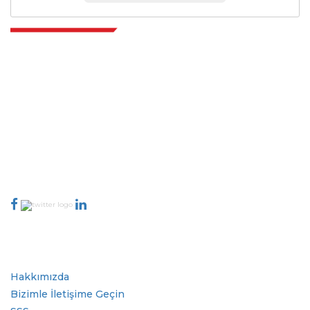
Extrapolate, karar alma gücünü getiren pazarları ve mikro pazarları
kapsayan dünya çapındaki en iyi yayıncılardan oluşan rafine bir ağa
sahiptir. Yayıncı ağımız, üretilen raporların kalitesine ve müşteri geri
bildirimlerine göre sıralanır. Dizinleme.
talk@extrapolate.com
888-328-2189
Bizimle İletişime Geçin
Sektör
Hızlı Bağlantılar
Hakkımızda
Bizimle İletişime Geçin