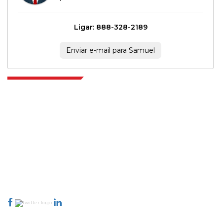
Ligar: 888-328-2189
Enviar e-mail para Samuel
Extrapolate, karar alma gücünü getiren pazarları ve mikro pazarları
kapsayan dünya çapındaki en iyi yayıncılardan oluşan rafine bir ağa
sahiptir. Yayıncı ağımız, üretilen raporların kalitesine ve müşteri geri
bildirimlerine göre sıralanır. Dizinleme.
talk@extrapolate.com
888-328-2189
Bizimle İletişime Geçin
Sektör