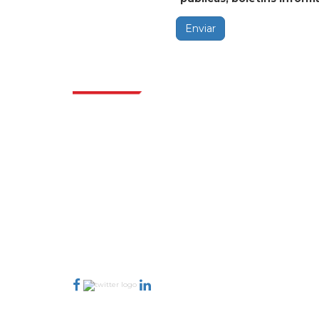
Enviar
Sektö
Extrapolate, karar alma gücünü getiren
pazarları ve mikro pazarları kapsayan dünya
çapındaki en iyi yayıncılardan oluşan rafine
bir ağa sahiptir. Yayıncı ağımız, üretilen
raporların kalitesine ve müşteri geri
bildirimlerine göre sıralanır. Dizinleme.
talk@extrapolate.com
888-328-2189
Bizimle İletişime Geçin