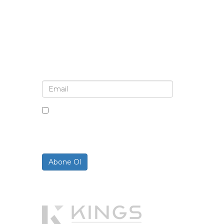
Bülten ve güncellemeler için kaydolun
Bu kutuyu işaretleyerek, bültenler
ve iletişimler almayı kabul
ediyorsunuz.
Abone Ol
Powered By