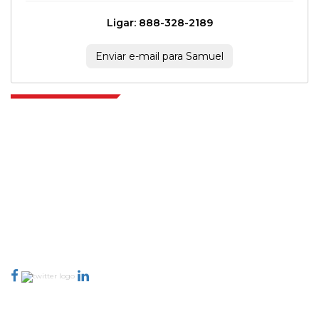
Ligar: 888-328-2189
Enviar e-mail para Samuel
Extrapolate, karar alma gücünü getiren pazarları ve mikro pazarları
kapsayan dünya çapındaki en iyi yayıncılardan oluşan rafine bir ağa
sahiptir. Yayıncı ağımız, üretilen raporların kalitesine ve müşteri geri
bildirimlerine göre sıralanır. Dizinleme.
talk@extrapolate.com
888-328-2189
Bizimle İletişime Geçin
Sektör