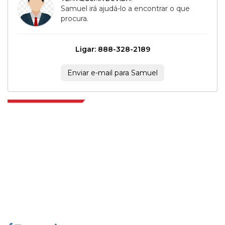
Samuel irá ajudá-lo a encontrar o que
procura.
Ligar: 888-328-2189
Enviar e-mail para Samuel
Extrapolate, karar alma gücünü getiren pazarları ve mikro pazarları
kapsayan dünya çapındaki en iyi yayıncılardan oluşan rafine bir ağa
sahiptir. Yayıncı ağımız, üretilen raporların kalitesine ve müşteri geri
bildirimlerine göre sıralanır. Dizinleme.
talk@extrapolate.com
888-328-2189
Bizimle İletişime Geçin