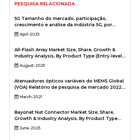
PESQUISA RELACIONADA
5G Tamanho do mercado, participação,
crescimento e análise da indústria 5G, por
componente (amplificadores de potência,
April-2025
amplificadores de baixo ruído, mixers,
osciladores, antenas), por banda de frequência
(sub-6 GHz, mmwave), por aplicação
All-Flash Array Market Size, Share, Growth &
(infraestrutura de telecomunicações, consumo
Industry Analysis, By Product Type (Entry-level
eletrônico, IOT industrial, automotivo, saúde),
All-Flash Arrays, Midrange All-Flash Arrays,
August-2025
6.2010, 60, 40, 40, 60, ITCONS1S1,
Enterprise All-Flash Arrays), By Application
REGIONICATIONS1S (INDETRUTURA
(Enterprise Data Storage, Cloud Storage, Big
INDUSTRUTURE, IT1, Automotor (Application
Data Analytics, Virtualization, Database
Atenuadores ópticos variáveis ​​do MEMS Global
(Application (Regional Infrastruction, Consumer
Management, Backup & Recovery), By
(VOA) Relatório de pesquisa de mercado 2022
Electronics, IoT, IoT, automóvel, Application
Distribution (Direct Sales, System Integrators &
Professional Edition
March-2021
(Standicture Resturucture, Consumer
Resellers, Online Sales), Regional Analysis,
Electronics, IoT industrial, automóvel,
2025-2032
Bayonet Nut Connector Market Size, Share,
Growth & Industry Analysis, By Product Type
(Circular Bayonet Connectors, Rectangular
June-2025
Bayonet Connectors, Hybrid Connectors) By
Material (Metal (Stainless Steel, Aluminum),