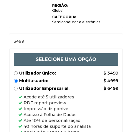
indústria, por tipo de
REGIÃO:
produto (medidores de
Global
estacionamento
inteligentes, medidores
CATEGORIA:
de estacionamento
Semicondutor e eletrônica
movidos a energia solar,
medidores de
estacionamento
convencionais), por
3499
aplicação
(estacionamento na rua,
estacionamento fora da
rua, estacionamento para
eventos), usuário final
SELECIONE UMA OPÇÃO
(municípios, operadores
privados, aeroportos,
universidades, centers
Utilizador único:
$ 3499
comerciais) e análise
regional, 2024-20111
Multiusuário:
$ 4999
Utilizador Empresarial:
$ 6499
Acede até 5 utilizadores
PDF report preview
Impressão disponível
Acesso à Folha de Dados
Até 10% de personalização
40 horas de suporte do analista