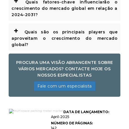
+
Quais fatores-chave influenciarão o
crescimento do mercado global em relação a
2024-2031?
+
Quais são os principais players que
aproveitam o crescimento do mercado
global?
PROCURA UMA VISÃO ABRANGENTE SOBRE
VÁRIOS MERCADOS? CONTACTE HOJE OS
NOSSOS ESPECIALISTAS
Fale com um especialista
Tamanho do mercado de
DATA DE LANÇAMENTO:
medidores de
estacionamento
April-2025
multispace,
NÚMERO DE PÁGINAS:
compartilhamento,
142
crescimento e análise da