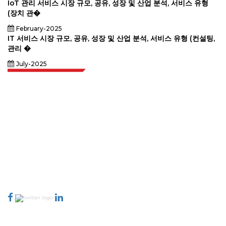
IoT 관리 서비스 시장 규모, 공유, 성장 및 산업 분석, 서비스 유형
(장치 관�
February-2025
IT 서비스 시장 규모, 공유, 성장 및 산업 분석, 서비스 유형 (컨설팅,
관리 �
July-2025
Extrapolate는 전 세계 최고의 퍼블리셔 네트워크를 보유하고 있으며, 시장과
소규모 시장을 아우르며 의사 결정의 힘을 제공합니다. 저희 퍼블리셔 네트워크
는 고객 피드백 인덱싱과 함께 생성된 보고서의 품질을 기준으로 순위가 매겨집
니다.
talk@extrapolate.com
888-328-2189
저희와 소통하세요
산업