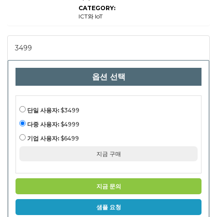
마케팅 소프트
CATEGORY:
웨어, 자산 관리
소프트웨어, 근
ICT와 IoT
접 분석 소프트
웨어) 별 (소매,
의료, 환대, 물
류, 부동산, 기
3499
타) 및 배포 모
드 (클라우드 기
반, 온 프레미
스) 및 지역 분
옵션 선택
석, 2024-
2031.
단일 사용자:
$3499
다중 사용자:
$4999
기업 사용자:
$6499
지금 구매
지금 문의
샘플 요청