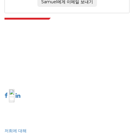
Samuel에게 이메일 보내기
Extrapolate는 전 세계 최고의 퍼블리셔 네트워크를 보유하고 있으며, 시장과
소규모 시장을 아우르며 의사 결정의 힘을 제공합니다. 저희 퍼블리셔 네트워크
는 고객 피드백 인덱싱과 함께 생성된 보고서의 품질을 기준으로 순위가 매겨집
니다.
talk@extrapolate.com
888-328-2189
저희와 소통하세요
산업
빠른 링크
저희에 대해