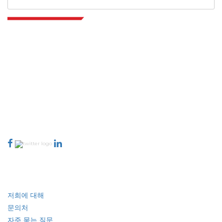
Extrapolate는 전 세계 최고의 퍼블리셔 네트워크를 보유하고 있으며, 시장과
소규모 시장을 아우르며 의사 결정의 힘을 제공합니다. 저희 퍼블리셔 네트워크
는 고객 피드백 인덱싱과 함께 생성된 보고서의 품질을 기준으로 순위가 매겨집
니다.
talk@extrapolate.com
888-328-2189
저희와 소통하세요
산업
빠른 링크
저희에 대해
문의처
자주 묻는 질문