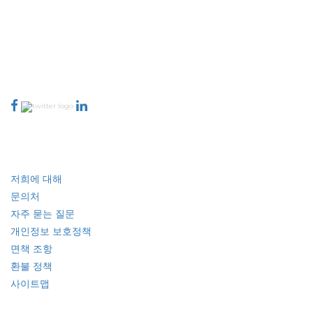
는 고객 피드백 인덱싱과 함께 생성된 보고서의 품질을 기준으로 순위가 매겨집
니다.
talk@extrapolate.com
888-328-2189
저희와 소통하세요
산업
빠른 링크
저희에 대해
문의처
자주 묻는 질문
개인정보 보호정책
면책 조항
환불 정책
사이트맵