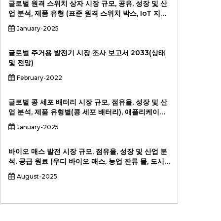
장), 상업 및 지역 분석 및 지역 분석, 상업 및 지역 분
글로벌 원격 스위치 상자 시장 규모, 공유, 성장 및 산
석, 및 지역에 에너지 저장 및 2024-2031
업 분석, 제품 유형 (표준 원격 스위치 박스, IoT 지원
원격 스위치 상자, 스마트 스위치 상자), 애플리케이
January-2025
션 (주거, 상업, 산업, 스마트 홈, 기타), 최종 사용자
(주거, 상업, 산업, 유틸리티) 및 지역 분석, 2024-
2031.
글로벌 주거용 발전기 시장 조사 보고서 2033(상태
및 전망)
February-2022
글로벌 콩 세포 배터리 시장 규모, 점유율, 성장 및 산
업 분석, 제품 유형별(콩 세포 배터리), 애플리케이션
별(소비자 전자제품, 건강관리, 웨어러블 기기, 의료
January-2025
기기, 산업용 애플리케이션), 최종 사용자별(소비자
전자제품, 건강 관리, 산업, 자동차, 군사) 및 지역 분
석(2024-2031년)
바이오 매스 발전 시장 규모, 점유율, 성장 및 산업 분
석, 공급 원료 (우디 바이오 매스, 농업 잔류 물, 도시
폐기물, 동물 분뇨, 산업용 폐기물) 기술 (연소, 가스
August-2025
화, 열분해, 혐기성 소화, 공동 소화)에 의한 공급 원료
(전기 생성, 난방, CHP (Combined Heat and
Power), Endshiper (Industrial-Urser/) 및 지역
분석, 2024-2031