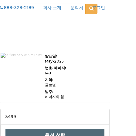
888-328-2189
회사 소개
문의처
로그인
유전 서비스 시장 규
발표일:
모, 점유율, 성장 및 산
업 분석, 서비스 유형
May-2025
(드릴링, 완료, 생산,
번호. 페이지:
유지 보수, 기타), 최
148
종 사용자 (석유 및 가
스 회사, 독립 서비스
지역:
제공 업체, 기타) 및
글로벌
지역 분석, 2024-
2031
범주:
에너지와 힘
3499
옵션 선택