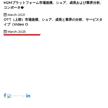
M2Mプラットフォーム市場規模、シェア、成長および業界分析、
コンポーネ�
March-2021
OTT（上部）市場規模、シェア、成長と業界の分析、サービスタ
イプ（Video O
March-2025
Extrapolate は、市場やマイクロ市場を網羅し、意思決定の力をもたらす、世
界中のトップ パブリッシャーの洗練されたネットワークを持っています。当
社のパブリッシャー ネットワークは、作成されたレポートの品質と顧客フィ
ードバックのインデックスに基づいてランク付けされています。
talk@extrapolate.com
888-328-2189
当社へのお問い合わせ
業界