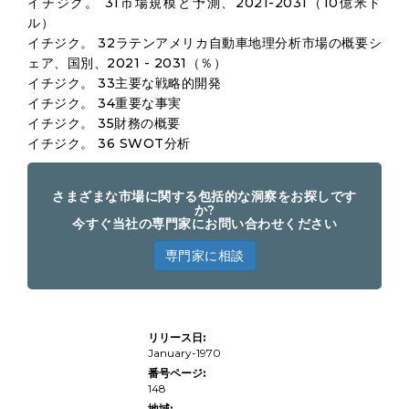
イチジク。 31市場規模と予測、2021-2031（10億米ド
ル）
イチジク。 32ラテンアメリカ自動車地理分析市場の概要シ
ェア、国別、2021 - 2031（％）
イチジク。 33主要な戦略的開発
イチジク。 34重要な事実
イチジク。 35財務の概要
イチジク。 36 SWOT分析
さまざまな市場に関する包括的な洞察をお探しです
か?
今すぐ当社の専門家にお問い合わせください
専門家に相談
グローバル
リリース日:
自動車の地
理空間分析
January-1970
市場規模、
番号ページ:
シェア、成
148
長、業界分
析、アプリ
地域: