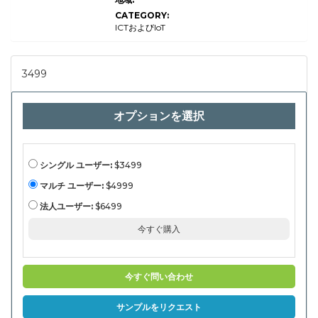
ケーション
CATEGORY:
（フリート
管理、リア
ICTおよびIoT
ルタイム交
通監視、ル
ート最適
化、高度な
3499
ドライバー
アシスタン
スシステム
（ADA）、
オプションを選択
スマートシ
ティ統合、
スマートシ
ティ統
合）、技術
（GPS統
シングル ユーザー:
$3499
合、GPS統
合、データ
マルチ ユーザー:
$4999
分析、IoT
統合、
法人ユーザー:
$6499
AI/ML）
2024-
今すぐ購入
2031
今すぐ問い合わせ
サンプルをリクエスト