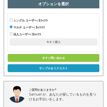
ー、在
オプションを選択
宅ケア
設定、
診断セ
ンタ
ー、診
断セン
シングル ユーザー:
$3499
ター、
その他
マルチ ユーザー:
$4999
の使用
施
法人ユーザー:
$6499
設）、
タイプ
今すぐ購入
（経
口、注
射、局
所、
眼、鼻
今すぐ問い合わせ
腔、
肺、
肺、植
サンプルをリクエスト
張り、
植込み
可
能）、
地域、
および
ご質問がありますか?
2030
年まで
Samuel が、あなたが探しているものを見つ
のセグ
けるお手伝いをします。
メント
予測