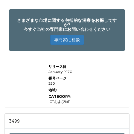
さまざまな市場に関する包括的な洞察をお探しです
か?
今すぐ当社の専門家にお問い合わせください
専門家に相談
ドラッ
リリース日:
グデリ
バリー
January-1970
テクノ
番号ページ:
ロジー
250
の市場
規模、
地域:
シェア
CATEGORY:
および
トレン
ICTおよびIoT
ド分析
レポー
ト別
（病
3499
院、外
来外科
センタ