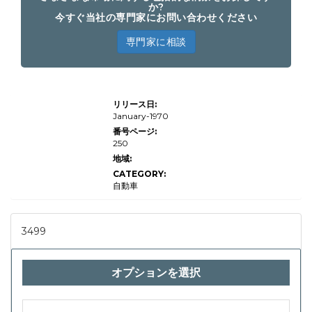
か?
今すぐ当社の専門家にお問い合わせください
専門家に相談
グロー
リリース日:
バル電
気自動
January-1970
車充電
番号ページ:
ケーブ
250
ル市場
規模、
地域:
シェ
CATEGORY:
ア、成
長およ
自動車
び業界
分析、
タイプ
（AC
3499
充電ケ
ーブ
ル、
DC充
オプションを選択
電ケー
ブ
ル）、
アプリ
ケーシ