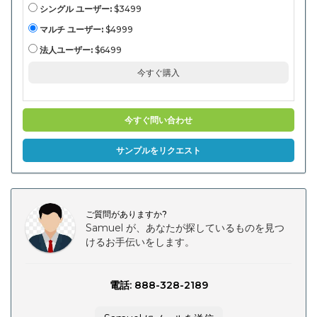
ョン
シングル ユーザー:
$3499
（住
宅、商
マルチ ユーザー:
$4999
業、公
共イン
法人ユーザー:
$6499
フラス
トラク
今すぐ購入
チ
ャ）、
および
地域分
析、
今すぐ問い合わせ
2024-
2031
別
サンプルをリクエスト
ご質問がありますか?
Samuel が、あなたが探しているものを見つ
けるお手伝いをします。
電話: 888-328-2189