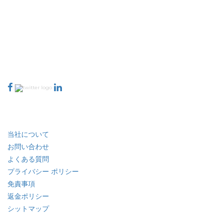
界中のトップ パブリッシャーの洗練されたネットワークを持っています。当
社のパブリッシャー ネットワークは、作成されたレポートの品質と顧客フィ
ードバックのインデックスに基づいてランク付けされています。
talk@extrapolate.com
888-328-2189
当社へのお問い合わせ
業界
クイック リンク
当社について
お問い合わせ
よくある質問
プライバシー ポリシー
免責事項
返金ポリシー
シットマップ