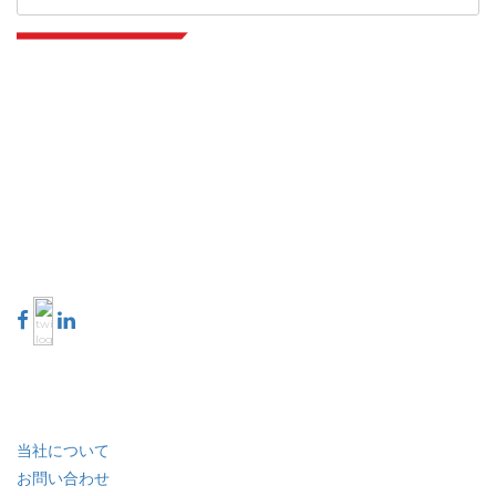
Extrapolate は、市場やマイクロ市場を網羅し、意思決定の力をもたらす、世
界中のトップ パブリッシャーの洗練されたネットワークを持っています。当
社のパブリッシャー ネットワークは、作成されたレポートの品質と顧客フィ
ードバックのインデックスに基づいてランク付けされています。
talk@extrapolate.com
888-328-2189
当社へのお問い合わせ
業界
クイック リンク
当社について
お問い合わせ