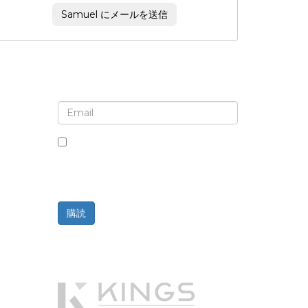
Samuel にメールを送信
ニュースレターと更新情報の登録
このボックスにチェックを入れると、ニ
ュースレターと通信の受信に同意したこ
とになります。
購読
提供元