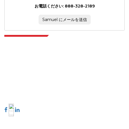
お電話ください: 888-328-2189
Samuel にメールを送信
Extrapolate は、市場やマイクロ市場を網羅し、意思決定の力をもたらす、世
界中のトップ パブリッシャーの洗練されたネットワークを持っています。当
社のパブリッシャー ネットワークは、作成されたレポートの品質と顧客フィ
ードバックのインデックスに基づいてランク付けされています。
talk@extrapolate.com
888-328-2189
当社へのお問い合わせ
業界