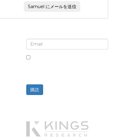
Samuel にメールを送信
ニュースレターと更新情報の登録
このボックスにチェックを入れると、ニ
ュースレターと通信の受信に同意したこ
とになります。
購読
提供元