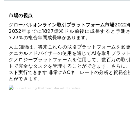
市場の視点
グローバル
オンライン取引プラットフォーム市場
202
2032年までに1897億米ドル前後に成長すると予測さ
7.23％の複合年間成長率があります。
人工知能は、将来これらの取引プラットフォームを変
クニカルアドバイザーの使用を通じてAIを取引プラッ
クノロジープラットフォームを使用して、数百万の取
トで完全なタスクを管理することができます。さらに
スト
実行できます
非常にAC
キュレートの分析と貿易会
とができます。