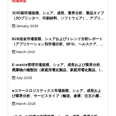
関連調査
3D印刷市場規模、シェア、成長、業界分析、製品タイプ
（3Dプリンター、印刷材料、ソフトウェア）、アプリケ
ーション（プロトタイピング、製造、ヘルスケア、航空
January-2025
宇宙、自動車）、エンドユーザー（産業、ヘルスケア、
自動車、消費財、教育）、地域分析、2024-20311
B2B送金市場規模、シェアおよびトレンド分析レポート
（アプリケーション別市場分析、BFSI、ヘルスケア、エ
ネルギーおよび電力、旅行および運輸、小売、政府/公共
March-2021
部門、その他）、タイプ別（国境を越えたその他）、地
域別、および2033年までのセグメント予測
E-waste管理市場規模、シェア、成長および業界分析、
廃棄物の種類別（家庭用電化製品、家庭用電化製品、IT
および通信機器、その他）、材料回収別（金属、プラス
July-2025
チック、ガラス、その他）、発生源別（住宅、商業、産
業）、および地域分析、2024～2031年
eコマースロジスティクス市場規模、シェア、成長およ
び業界分析、サービスタイプ（輸送、倉庫、注文の履
行、ラストマイル配達）、エンドユーザー（小売、ヘル
March-2025
スケア、食品＆飲料、その他）、および地域分析、
2024-2031