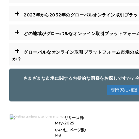
+
2023年から2032年のグローバルオンライン取引プラ
+
どの地域がグローバルなオンライン取引プラットフォー
+
グローバルなオンライン取引プラットフォーム市場の成
か？
さまざまな市場に関する包括的な洞察をお探しですか? 
専門家に相談
タイプ（委員会、取引手数料
リリース日:
など）、アプリケーション
（機関投資家、小売投資家な
May-2025
ど）、地域 - 市場シェア、ト
いいえ。ページ数:
レンド分析、競争力のあるイ
148
ンテリジェンス、歴史的デー