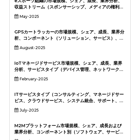
eスポーツ組織の市場規模、シェア、成長、業界分析、
収益ストリーム（スポンサーシップ、メディアの権利、
商品、トーナメント賞金、コンテンツ作成、コンテンツ
May-2025
作成）によるゲームジャンル（MOBA、FPS、バトルロ
イヤル、スポーツシミュレーション、戦闘、RTS）によ
るプラットフォーム（PC、コンソール、モバイル）によ
GPSカートラッカーの市場規模、シェア、成長、業界分
る組織タイプ（独立チーム、スポーツフランチャイズフ
析、コンポーネント（ソリューション、サービス）、製
ランチャイズ、地域分析）
品タイプ（OBDデバイス、スタンドアロントラッカー、
August-2025
上級トラッカー、高度なトラッカー）によるアプリケー
ション（エンドユーザー、エンドユーザー、ロジスティ
クス会社、自動車所有者、レンタル＆リースエージェン
IoTマネージドサービス市場規模、シェア、成長、業界
ス）、および地域分析、地域分析、2024-2031
分析、サービスタイプ（デバイス管理、ネットワーク管
理、セキュリティ、データ分析、その他）、エンドユー
February-2025
ザー産業（製造、ヘルスケア、小売、エネルギー、自動
車、物流、その他）、展開モード（クラウドベース、オ
ンプレミス、ハイブリッド）、地域分析、2024-2031
ITサービスタイプ（コンサルティング、マネージドサー
ビス、クラウドサービス、システム統合、サポート、メ
ンテナンス）ごとのサービスタイプ（コンサルティン
July-2025
グ、マネージドサービス、クラウドサービス、システム
統合、サポート、メンテナンス）によるエンドユーザー
（BFSI、ヘルスケア、製造、小売、政府、ITおよびテレ
M2Mプラットフォーム市場規模、シェア、成長および
コム、その他）、地域分析、地域分析
業界分析、コンポーネント別（ソフトウェア、サービ
ス、接続）、展開タイプ別（クラウド、オンプレミ