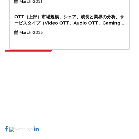
March-2021
ス）、アプリケーション別（資産追跡と管理、予知保
全、フリート管理、リモート監視、スマートユーティリ
ティ）、業界垂直別（製造、ヘルスケア、自動車、エネ
OTT（上部）市場規模、シェア、成長と業界の分析、サ
ルギーと公益事業、小売、運輸と物流、その他）、およ
ービスタイプ（Video OTT、Audio OTT、Gaming
び地域分析、 2024～2031年
OTT、その他）、Revenue Model（サブスクリプショ
March-2025
ンベース、広告サポート、トランザクションベース、ハ
イブリッド、ハイブリッド）、デバイスタイプ（スマー
トフォン、ラップトップ、PC、スマートテレビ、ゲーム
コンソール、ゲーム分析、地域分析、2024-2031
Extrapolate は、市場やマイクロ市場を網羅し、意思決定の力をもたらす、
世界中のトップ パブリッシャーの洗練されたネットワークを持っています。
当社のパブリッシャー ネットワークは、作成されたレポートの品質と顧客フ
ィードバックのインデックスに基づいてランク付けされています。
talk@extrapolate.com
888-328-2189
当社へのお問い合わせ
業界