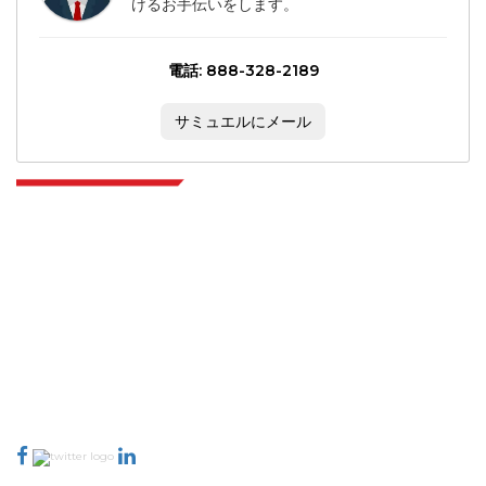
けるお手伝いをします。
電話: 888-328-2189
サミュエルにメール
Extrapolate は、市場やマイクロ市場を網羅し、意思決定の力をもたらす、世
界中のトップ パブリッシャーの洗練されたネットワークを持っています。当
社のパブリッシャー ネットワークは、作成されたレポートの品質と顧客フィ
ードバックのインデックスに基づいてランク付けされています。
talk@extrapolate.com
888-328-2189
当社へのお問い合わせ