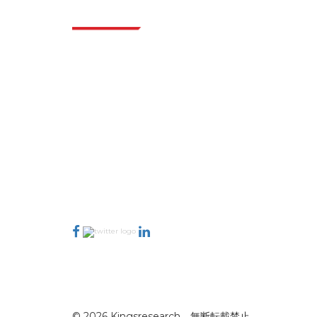
業界
Extrapolate は、市場やマイクロ市場を網羅し、
意思決定の力をもたらす、世界中のトップ パブ
リッシャーの洗練されたネットワークを持って
います。当社のパブリッシャー ネットワーク
は、作成されたレポートの品質と顧客フィード
バックのインデックスに基づいてランク付けさ
れています。
talk@extrapolate.com
888-328-2189
当社へのお問い合わせ
© 2026 Kingsresearch。無断転載禁止。