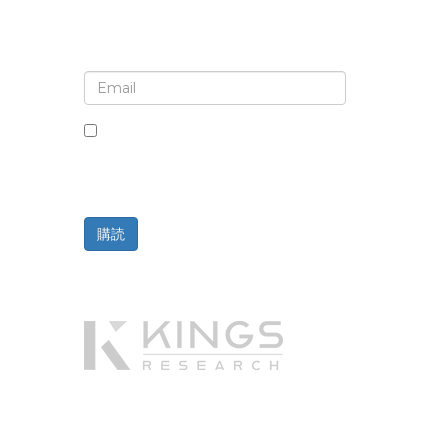
ニュースレターと更新情報の登録
このボックスにチェックを入れると、ニ
ュースレターと通信の受信に同意したこ
とになります。
購読
提供元