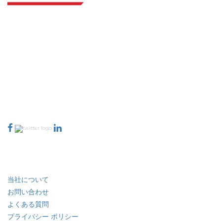
Extrapolate は、市場やマイクロ市場を網羅し、意思決定の力をもたらす、世
界中のトップ パブリッシャーの洗練されたネットワークを持っています。当
社のパブリッシャー ネットワークは、作成されたレポートの品質と顧客フィ
ードバックのインデックスに基づいてランク付けされています。
talk@extrapolate.com
888-328-2189
当社へのお問い合わせ
業界
クイック リンク
当社について
お問い合わせ
よくある質問
プライバシー ポリシー