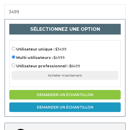
autres), par
application
(électronique grand
3499
public, automobile,
télécommunications,
fabricants
industriels, autres)
SÉLECTIONNEZ UNE OPTION
Utilisateur unique :
$3499
Multi-utilisateurs :
$4999
Utilisateur professionnel :
$6499
Acheter maintenant
DEMANDER UN ÉCHANTILLON
DEMANDER UN ÉCHANTILLON