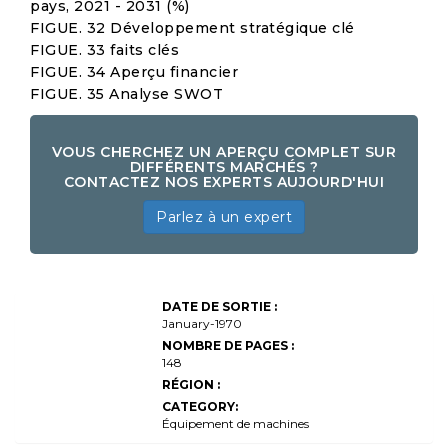
pays, 2021 - 2031 (%)
FIGUE. 32 Développement stratégique clé
FIGUE. 33 faits clés
FIGUE. 34 Aperçu financier
FIGUE. 35 Analyse SWOT
VOUS CHERCHEZ UN APERÇU COMPLET SUR
DIFFÉRENTS MARCHÉS ?
CONTACTEZ NOS EXPERTS AUJOURD'HUI
Parlez à un expert
Taille du marché des
DATE ​​DE SORTIE :
équipements de
fabrication de semi-
January-1970
conducteurs,
NOMBRE DE PAGES :
partage, croissance
148
et analyse de
l'industrie, par type
RÉGION :
d'équipement
CATEGORY:
(photolithographie,
gravure, dépôt,
Équipement de machines
inspection, test,