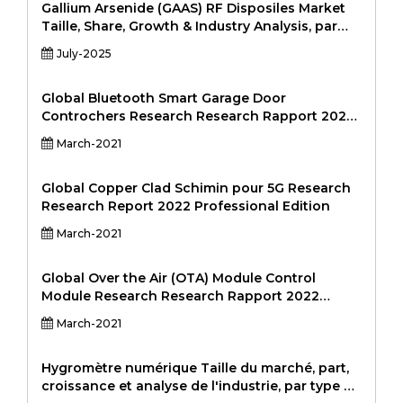
automatisation industrielle,
Gallium Arsenide (GAAS) RF Disposiles Market
télécommunications, appareils médicaux,
Taille, Share, Growth & Industry Analysis, par
éclairage LED), par fin final (OEMS, After-Market,
type de produit (par type de produit), par
July-2025
System Integraters) et analyse régionale, 2024-
déploiement (cloud public, cloud privé, cloud
2031
hybride), par application (appareils mobiles,
communication par satellite, Radar Systems,
Global Bluetooth Smart Garage Door
Infrastructure sans fil et défense 2024-2031
Controchers Research Research Rapport 2022
Professional Edition
March-2021
Global Copper Clad Schimin pour 5G Research
Research Report 2022 Professional Edition
March-2021
Global Over the Air (OTA) Module Control
Module Research Research Rapport 2022
Professional Edition
March-2021
Hygromètre numérique Taille du marché, part,
croissance et analyse de l'industrie, par type de