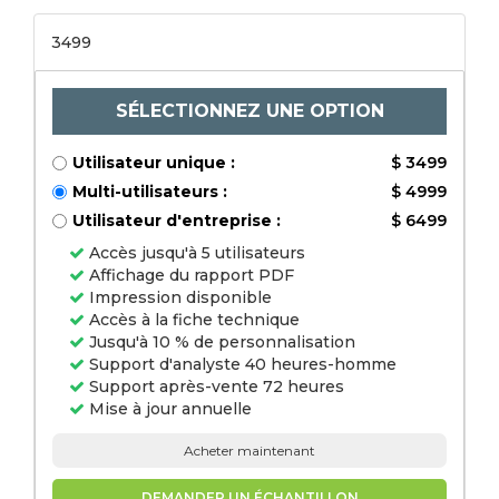
génie, emballage,
autres) par
3499
l'utilisateur final
(impression
commerciale, vente
au détail, industrie
textile, architecture et
SÉLECTIONNEZ UNE OPTION
firmes d'ingénierie,
autres) et analyse
régionale, 2024-20311
Utilisateur unique :
$ 3499
Multi-utilisateurs :
$ 4999
Utilisateur d'entreprise :
$ 6499
Accès jusqu'à 5 utilisateurs
Affichage du rapport PDF
Impression disponible
Accès à la fiche technique
Jusqu'à 10 % de personnalisation
Support d'analyste 40 heures-homme
Support après-vente 72 heures
Mise à jour annuelle
Acheter maintenant
DEMANDER UN ÉCHANTILLON