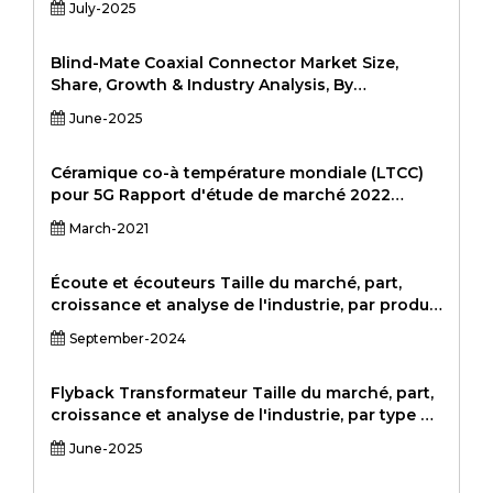
July-2025
par puissance de sortie (faible, moyen, élevé),
par application (ordinateurs, ordinateurs
portables) et par région (Amérique du Nord,
Blind-Mate Coaxial Connector Market Size,
Europe, Asie-Pacifique, Amérique latine, Moyen-
Share, Growth & Industry Analysis, By
Orient et Afrique), Analyse et prévision 2022-
Connector Type (SMPM, SMP, Mini-SMP, BMA,
June-2025
2028
BMZ, Others), By Frequency Range (Up to 6 GHz,
6–18 GHz, 18–40 GHz, Above 40 GHz), By
Application (Telecom, Aerospace & Defense,
Céramique co-à température mondiale (LTCC)
Data Centers, Test & Measurement, Automotive,
pour 5G Rapport d'étude de marché 2022
Industrial), Large Enterprises), By End-User
Professional Edition
March-2021
(OEM, intégrateurs de systèmes, agences
gouvernementales et de défense, institutions
de recherche) et analyse régionale, 2024-2031
Écoute et écouteurs Taille du marché, part,
croissance et analyse de l'industrie, par produit
(intra-auriculaire, à l'oreille, sur-auriculaire,
September-2024
écouteurs), par technologie (câblé, sans fil), par
application (fitness, jeu, médias et
divertissement, réalité virtuelle), par canal de
Flyback Transformateur Taille du marché, part,
distribution (en ligne, hors ligne) et analyse
croissance et analyse de l'industrie, par type de
régionale, 2024-2031
produit (AC-DC Flyback Transformers, DC-DC
June-2025
Flyback Transformers), par application
(consommateur électronique, automobile,