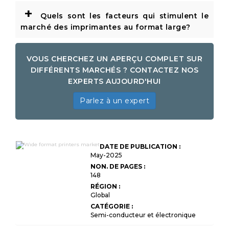
+
Quels sont les facteurs qui stimulent le
marché des imprimantes au format large?
VOUS CHERCHEZ UN APERÇU COMPLET SUR
DIFFÉRENTS MARCHÉS ? CONTACTEZ NOS
EXPERTS AUJOURD'HUI
Parlez à un expert
Taille du marché des
DATE DE PUBLICATION :
imprimantes larges,
partage, croissance
May-2025
et analyse de
NON. DE PAGES :
l'industrie, par type
148
d'imprimante (jet
d'encre, solvent, UV,
RÉGION :
sublimation de
Global
colorant, latex) par
application (publicité
CATÉGORIE :
et signalisation,
Semi-conducteur et électronique
textile et vêtements,
architecturale et