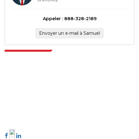
Appeler : 888-328-2189
Envoyer un e-mail à Samuel
Extrapolate dispose d'un réseau raffiné d'éditeurs de premier plan à
travers le monde couvrant les marchés et les micro-marchés qui
apportent le pouvoir de prise de décision. Notre réseau d'éditeurs est
classé en fonction de la qualité des rapports produits ainsi que de
l'indexation des commentaires des clients.
talk@extrapolate.com
888-328-2189
Connectez-vous avec nous