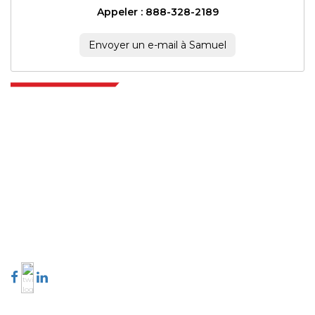
Appeler : 888-328-2189
Envoyer un e-mail à Samuel
Extrapolate dispose d'un réseau raffiné d'éditeurs de premier plan à
travers le monde couvrant les marchés et les micro-marchés qui
apportent le pouvoir de prise de décision. Notre réseau d'éditeurs est
classé en fonction de la qualité des rapports produits ainsi que de
l'indexation des commentaires des clients.
talk@extrapolate.com
888-328-2189
Connectez-vous avec nous
Secteur d'activité