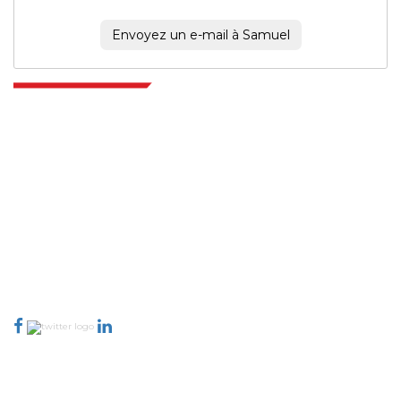
Envoyez un e-mail à Samuel
Extrapolate dispose d'un réseau raffiné d'éditeurs de premier plan à
travers le monde couvrant les marchés et les micro-marchés qui
apportent le pouvoir de prise de décision. Notre réseau d'éditeurs est
classé en fonction de la qualité des rapports produits ainsi que de
l'indexation des commentaires des clients.
talk@extrapolate.com
888-328-2189
Connectez-vous avec nous
Secteur d'activité
Liens rapides