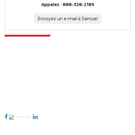
Appelez : 888-328-2189
Envoyez un e-mail à Samuel
Extrapolate dispose d'un réseau raffiné d'éditeurs de premier plan à
travers le monde couvrant les marchés et les micro-marchés qui
apportent le pouvoir de prise de décision. Notre réseau d'éditeurs est
classé en fonction de la qualité des rapports produits ainsi que de
l'indexation des commentaires des clients.
talk@extrapolate.com
888-328-2189
Connectez-vous avec nous
Secteur d'activité